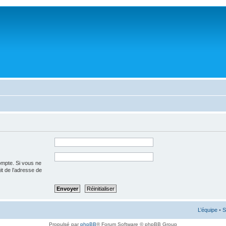
ompte. Si vous ne
git de l’adresse de
L’équipe
•
S
Propulsé par
phpBB
® Forum Software © phpBB Group