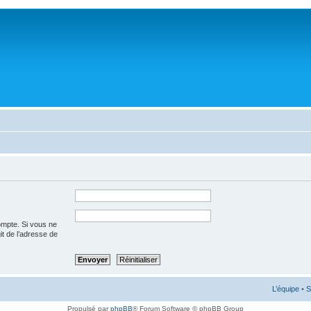
ompte. Si vous ne
git de l’adresse de
L’équipe
•
S
Propulsé par
phpBB
® Forum Software © phpBB Group