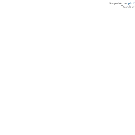
Propulsé par
php
Traduit e