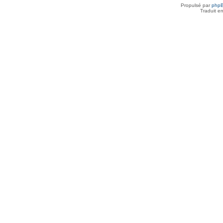
Propulsé par
php
Traduit e