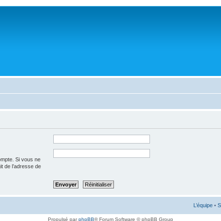
ompte. Si vous ne
git de l’adresse de
L’équipe
•
S
Propulsé par
phpBB
® Forum Software © phpBB Group