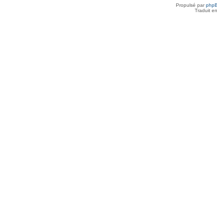
Propulsé par
php
Traduit e