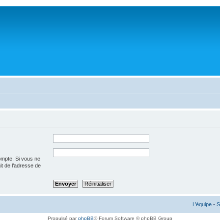
ompte. Si vous ne
git de l’adresse de
L’équipe
•
S
Propulsé par
phpBB
® Forum Software © phpBB Group