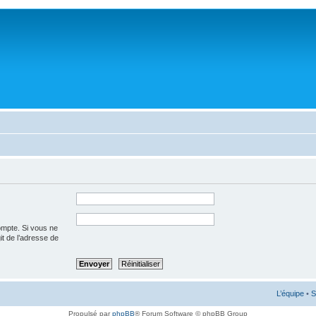
ompte. Si vous ne
git de l’adresse de
L’équipe
•
S
Propulsé par
phpBB
® Forum Software © phpBB Group