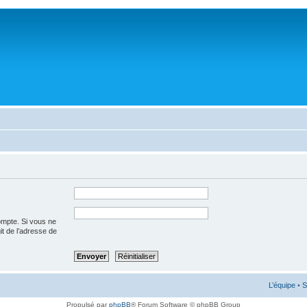
ompte. Si vous ne
git de l’adresse de
L’équipe
•
S
Propulsé par
phpBB
® Forum Software © phpBB Group