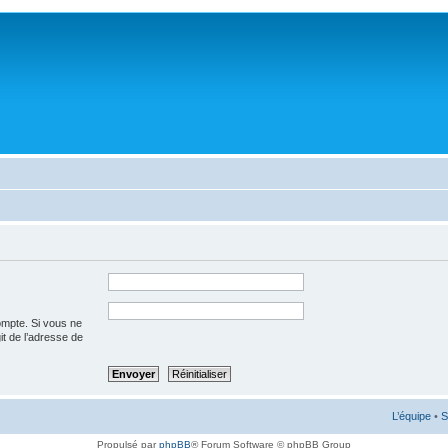
ompte. Si vous ne
git de l’adresse de
L’équipe
•
S
Propulsé par
phpBB
® Forum Software © phpBB Group