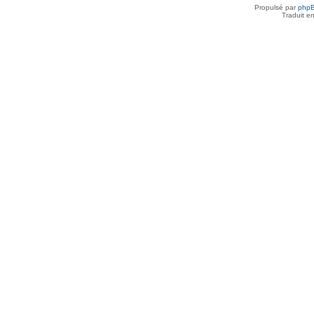
Propulsé par
php
Traduit e