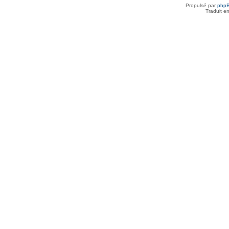
Propulsé par
php
Traduit e