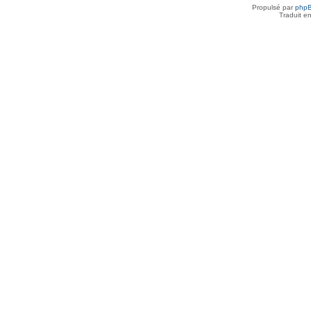
Propulsé par
php
Traduit e