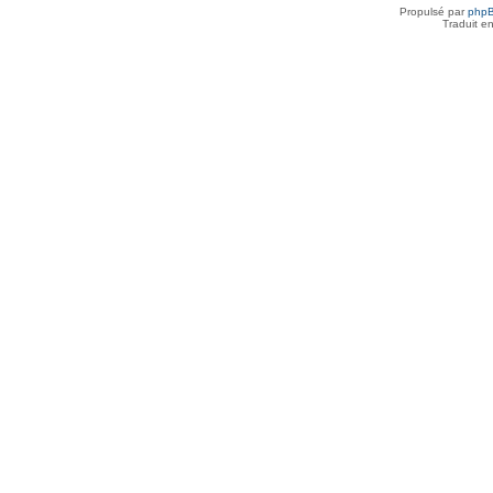
Propulsé par
php
Traduit e