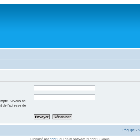
ompte. Si vous ne
git de l’adresse de
L’équipe
•
S
Propulsé par
phpBB
® Forum Software © phpBB Group