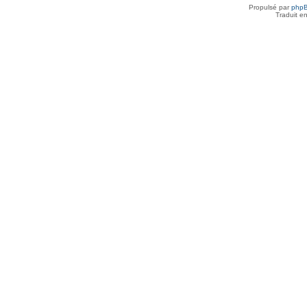
Propulsé par
php
Traduit e