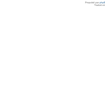
Propulsé par
php
Traduit e