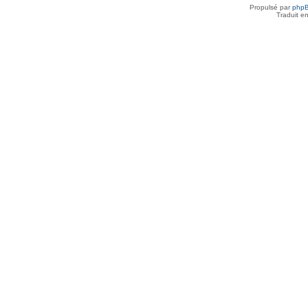
Propulsé par
php
Traduit e