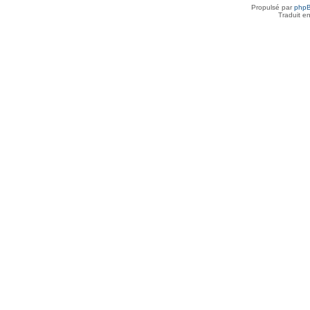
Propulsé par
php
Traduit e