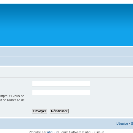
ompte. Si vous ne
git de l’adresse de
L’équipe
•
S
Propulsé par
phpBB
® Forum Software © phpBB Group