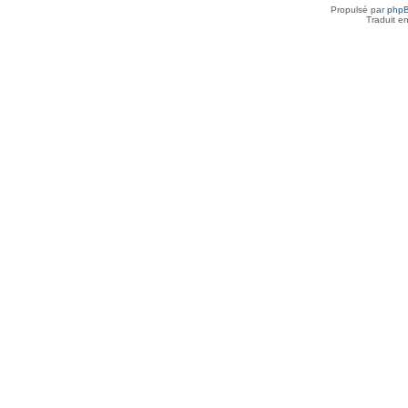
Propulsé par
php
Traduit e