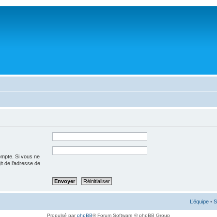
ompte. Si vous ne
git de l’adresse de
L’équipe
•
S
Propulsé par
phpBB
® Forum Software © phpBB Group