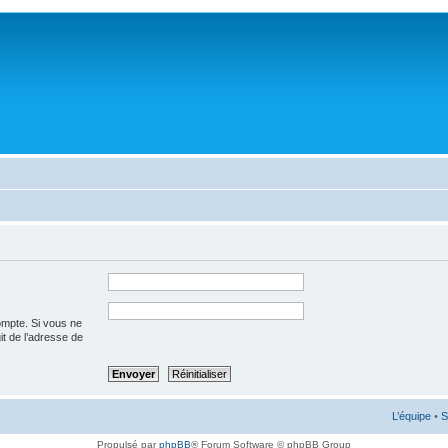
ompte. Si vous ne
git de l’adresse de
L’équipe
•
S
Propulsé par
phpBB
® Forum Software © phpBB Group