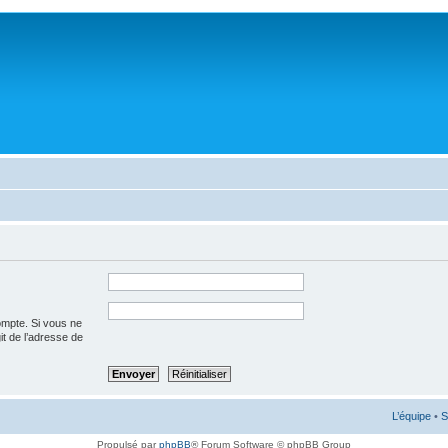
ompte. Si vous ne
git de l’adresse de
L’équipe
•
S
Propulsé par
phpBB
® Forum Software © phpBB Group