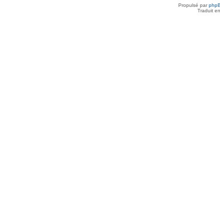
Propulsé par
php
Traduit e