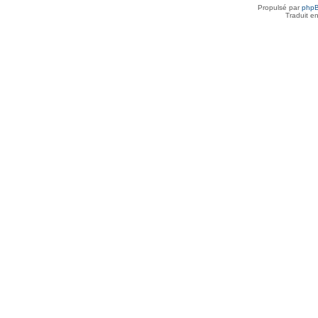
Propulsé par
php
Traduit e