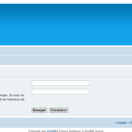
ompte. Si vous ne
git de l’adresse de
L’équipe
•
S
Propulsé par
phpBB
® Forum Software © phpBB Group