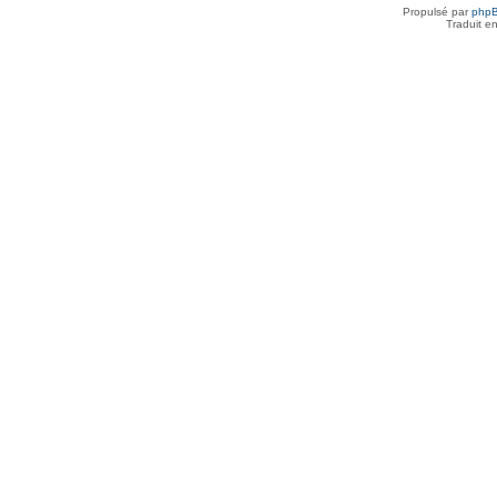
Propulsé par
php
Traduit e