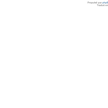
Propulsé par
php
Traduit e