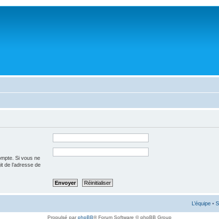
ompte. Si vous ne
git de l’adresse de
L’équipe
•
S
Propulsé par
phpBB
® Forum Software © phpBB Group