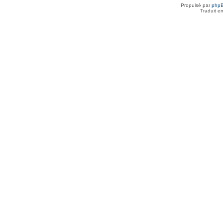
Propulsé par
php
Traduit e