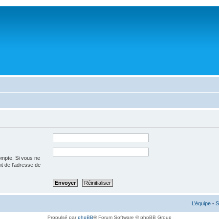
ompte. Si vous ne
git de l’adresse de
L’équipe
•
S
Propulsé par
phpBB
® Forum Software © phpBB Group