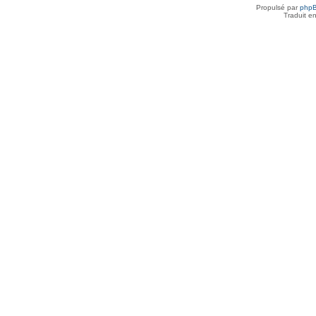
Propulsé par
php
Traduit e