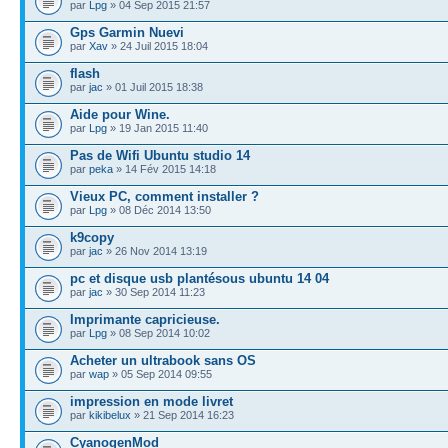
par
Lpg
» 04 Sep 2015 21:57
Gps Garmin Nuevi
par
Xav
» 24 Juil 2015 18:04
flash
par
jac
» 01 Juil 2015 18:38
Aide pour Wine.
par
Lpg
» 19 Jan 2015 11:40
Pas de Wifi Ubuntu studio 14
par
peka
» 14 Fév 2015 14:18
Vieux PC, comment installer ?
par
Lpg
» 08 Déc 2014 13:50
k9copy
par
jac
» 26 Nov 2014 13:19
pc et disque usb plantésous ubuntu 14 04
par
jac
» 30 Sep 2014 11:23
Imprimante capricieuse.
par
Lpg
» 08 Sep 2014 10:02
Acheter un ultrabook sans OS
par
wap
» 05 Sep 2014 09:55
impression en mode livret
par
kikibelux
» 21 Sep 2014 16:23
CyanogenMod