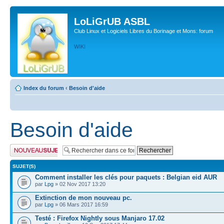
LoLiGrUB ASBL
Club Linux et Logiciels Libres du Borinage et Mons: forum
WIKI
Index du forum
‹
Besoin d'aide
Besoin d'aide
Publier un nouveau
sujet
SUJET(S)
Comment installer les clés pour paquets : Belgian eid AUR
par
Lpg
» 02 Nov 2017 13:20
Extinction de mon nouveau pc.
par
Lpg
» 06 Mars 2017 16:59
Testé : Firefox Nightly sous Manjaro 17.02