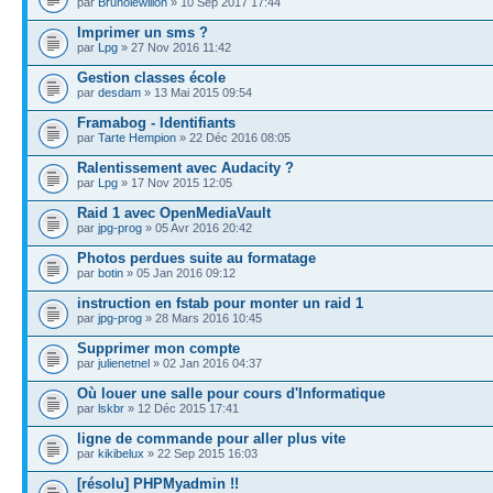
par
Brunolewillon
» 10 Sep 2017 17:44
Imprimer un sms ?
par
Lpg
» 27 Nov 2016 11:42
Gestion classes école
par
desdam
» 13 Mai 2015 09:54
Framabog - Identifiants
par
Tarte Hempion
» 22 Déc 2016 08:05
Ralentissement avec Audacity ?
par
Lpg
» 17 Nov 2015 12:05
Raid 1 avec OpenMediaVault
par
jpg-prog
» 05 Avr 2016 20:42
Photos perdues suite au formatage
par
botin
» 05 Jan 2016 09:12
instruction en fstab pour monter un raid 1
par
jpg-prog
» 28 Mars 2016 10:45
Supprimer mon compte
par
julienetnel
» 02 Jan 2016 04:37
Où louer une salle pour cours d'Informatique
par
lskbr
» 12 Déc 2015 17:41
ligne de commande pour aller plus vite
par
kikibelux
» 22 Sep 2015 16:03
[résolu] PHPMyadmin !!