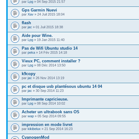
par
Lpg
» 04 Sep 2015 21:57
Gps Garmin Nuevi
par
Xav
» 24 Juil 2015 18:04
flash
par
jac
» 01 Juil 2015 18:38
Aide pour Wine.
par
Lpg
» 19 Jan 2015 11:40
Pas de Wifi Ubuntu studio 14
par
peka
» 14 Fév 2015 14:18
Vieux PC, comment installer ?
par
Lpg
» 08 Déc 2014 13:50
k9copy
par
jac
» 26 Nov 2014 13:19
pc et disque usb plantésous ubuntu 14 04
par
jac
» 30 Sep 2014 11:23
Imprimante capricieuse.
par
Lpg
» 08 Sep 2014 10:02
Acheter un ultrabook sans OS
par
wap
» 05 Sep 2014 09:55
impression en mode livret
par
kikibelux
» 21 Sep 2014 16:23
CyanogenMod