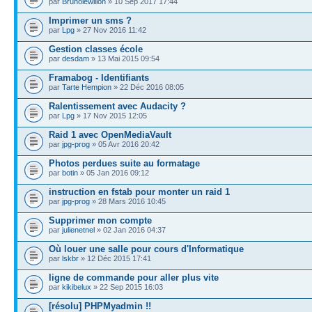
par
Brunolewillon
» 10 Sep 2017 17:44
Imprimer un sms ?
par
Lpg
» 27 Nov 2016 11:42
Gestion classes école
par
desdam
» 13 Mai 2015 09:54
Framabog - Identifiants
par
Tarte Hempion
» 22 Déc 2016 08:05
Ralentissement avec Audacity ?
par
Lpg
» 17 Nov 2015 12:05
Raid 1 avec OpenMediaVault
par
jpg-prog
» 05 Avr 2016 20:42
Photos perdues suite au formatage
par
botin
» 05 Jan 2016 09:12
instruction en fstab pour monter un raid 1
par
jpg-prog
» 28 Mars 2016 10:45
Supprimer mon compte
par
julienetnel
» 02 Jan 2016 04:37
Où louer une salle pour cours d'Informatique
par
lskbr
» 12 Déc 2015 17:41
ligne de commande pour aller plus vite
par
kikibelux
» 22 Sep 2015 16:03
[résolu] PHPMyadmin !!