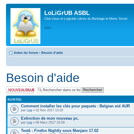
LoLiGrUB ASBL
Club Linux et Logiciels Libres du Borinage et Mons: forum
WIKI
Index du forum
‹
Besoin d'aide
Besoin d'aide
Publier un nouveau
sujet
SUJET(S)
Comment installer les clés pour paquets : Belgian eid AUR
par
Lpg
» 02 Nov 2017 13:20
Extinction de mon nouveau pc.
par
Lpg
» 06 Mars 2017 16:59
Testé : Firefox Nightly sous Manjaro 17.02