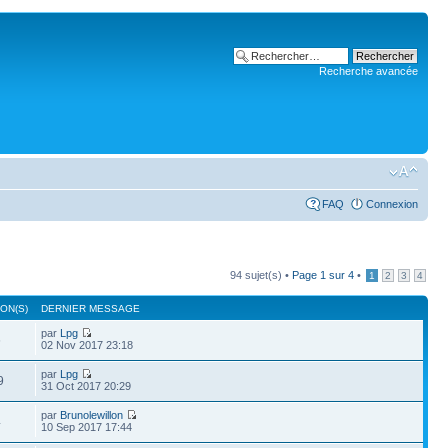
Recherche avancée
FAQ
Connexion
94 sujet(s) •
Page
1
sur
4
•
1
2
3
4
ON(S)
DERNIER MESSAGE
par
Lpg
6
02 Nov 2017 23:18
par
Lpg
9
31 Oct 2017 20:29
par
Brunolewillon
4
10 Sep 2017 17:44