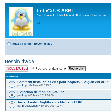
LoLiGrUB ASBL
Club Linux et Logiciels Libres du Borinage et Mons: forum
WIKI
Index du forum
‹
Besoin d'aide
Besoin d'aide
Publier un nouveau
sujet
SUJET(S)
Comment installer les clés pour paquets : Belgian eid AUR
par
Lpg
» 02 Nov 2017 13:20
Extinction de mon nouveau pc.
par
Lpg
» 06 Mars 2017 16:59
Testé : Firefox Nightly sous Manjaro 17.02
par
Brunolewillon
» 10 Sep 2017 17:44