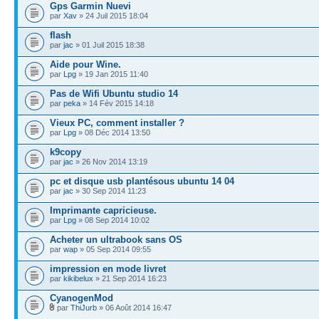
Gps Garmin Nuevi
par
Xav
» 24 Juil 2015 18:04
flash
par
jac
» 01 Juil 2015 18:38
Aide pour Wine.
par
Lpg
» 19 Jan 2015 11:40
Pas de Wifi Ubuntu studio 14
par
peka
» 14 Fév 2015 14:18
Vieux PC, comment installer ?
par
Lpg
» 08 Déc 2014 13:50
k9copy
par
jac
» 26 Nov 2014 13:19
pc et disque usb plantésous ubuntu 14 04
par
jac
» 30 Sep 2014 11:23
Imprimante capricieuse.
par
Lpg
» 08 Sep 2014 10:02
Acheter un ultrabook sans OS
par
wap
» 05 Sep 2014 09:55
impression en mode livret
par
kikibelux
» 21 Sep 2014 16:23
CyanogenMod
par
ThiJurb
» 06 Août 2014 16:47