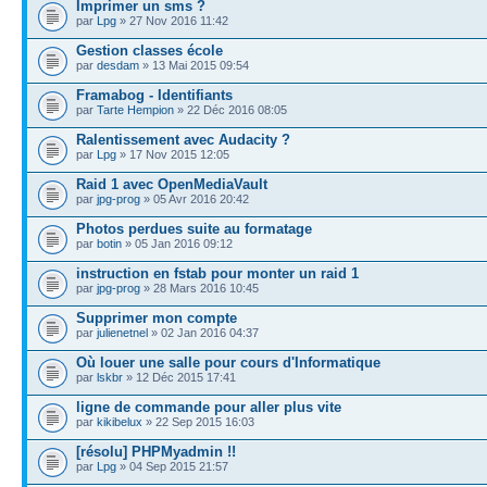
Imprimer un sms ?
par
Lpg
» 27 Nov 2016 11:42
Gestion classes école
par
desdam
» 13 Mai 2015 09:54
Framabog - Identifiants
par
Tarte Hempion
» 22 Déc 2016 08:05
Ralentissement avec Audacity ?
par
Lpg
» 17 Nov 2015 12:05
Raid 1 avec OpenMediaVault
par
jpg-prog
» 05 Avr 2016 20:42
Photos perdues suite au formatage
par
botin
» 05 Jan 2016 09:12
instruction en fstab pour monter un raid 1
par
jpg-prog
» 28 Mars 2016 10:45
Supprimer mon compte
par
julienetnel
» 02 Jan 2016 04:37
Où louer une salle pour cours d'Informatique
par
lskbr
» 12 Déc 2015 17:41
ligne de commande pour aller plus vite
par
kikibelux
» 22 Sep 2015 16:03
[résolu] PHPMyadmin !!
par
Lpg
» 04 Sep 2015 21:57