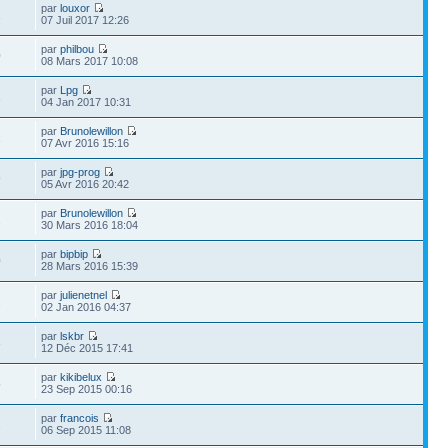
par
louxor
1
07 Juil 2017 12:26
par
philbou
0
08 Mars 2017 10:08
par
Lpg
1
04 Jan 2017 10:31
par
Brunolewillon
1
07 Avr 2016 15:16
par
jpg-prog
9
05 Avr 2016 20:42
par
Brunolewillon
2
30 Mars 2016 18:04
par
bipbip
0
28 Mars 2016 15:39
par
julienetnel
2
02 Jan 2016 04:37
par
lskbr
3
12 Déc 2015 17:41
par
kikibelux
5
23 Sep 2015 00:16
par
francois
2
06 Sep 2015 11:08