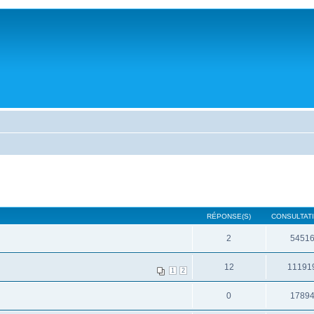
RÉPONSE(S)
CONSULTATI
2
5451
12
11191
1
2
0
1789