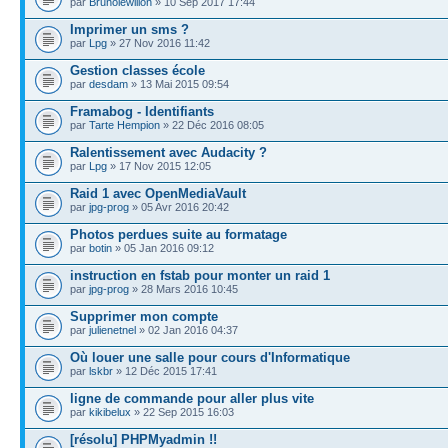
par
Brunolewillon
» 10 Sep 2017 17:44
Imprimer un sms ?
par
Lpg
» 27 Nov 2016 11:42
Gestion classes école
par
desdam
» 13 Mai 2015 09:54
Framabog - Identifiants
par
Tarte Hempion
» 22 Déc 2016 08:05
Ralentissement avec Audacity ?
par
Lpg
» 17 Nov 2015 12:05
Raid 1 avec OpenMediaVault
par
jpg-prog
» 05 Avr 2016 20:42
Photos perdues suite au formatage
par
botin
» 05 Jan 2016 09:12
instruction en fstab pour monter un raid 1
par
jpg-prog
» 28 Mars 2016 10:45
Supprimer mon compte
par
julienetnel
» 02 Jan 2016 04:37
Où louer une salle pour cours d'Informatique
par
lskbr
» 12 Déc 2015 17:41
ligne de commande pour aller plus vite
par
kikibelux
» 22 Sep 2015 16:03
[résolu] PHPMyadmin !!