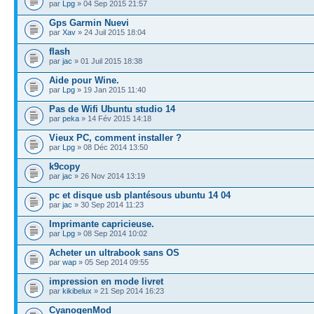
par
Lpg
» 04 Sep 2015 21:57
Gps Garmin Nuevi
par
Xav
» 24 Juil 2015 18:04
flash
par
jac
» 01 Juil 2015 18:38
Aide pour Wine.
par
Lpg
» 19 Jan 2015 11:40
Pas de Wifi Ubuntu studio 14
par
peka
» 14 Fév 2015 14:18
Vieux PC, comment installer ?
par
Lpg
» 08 Déc 2014 13:50
k9copy
par
jac
» 26 Nov 2014 13:19
pc et disque usb plantésous ubuntu 14 04
par
jac
» 30 Sep 2014 11:23
Imprimante capricieuse.
par
Lpg
» 08 Sep 2014 10:02
Acheter un ultrabook sans OS
par
wap
» 05 Sep 2014 09:55
impression en mode livret
par
kikibelux
» 21 Sep 2014 16:23
CyanogenMod