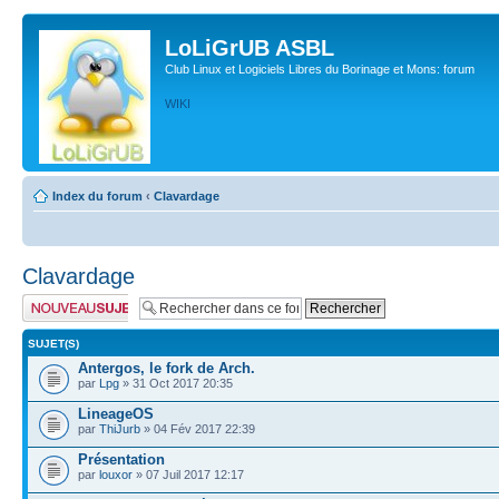
LoLiGrUB ASBL
Club Linux et Logiciels Libres du Borinage et Mons: forum
WIKI
Index du forum
‹
Clavardage
Clavardage
Publier un nouveau
sujet
SUJET(S)
Antergos, le fork de Arch.
par
Lpg
» 31 Oct 2017 20:35
LineageOS
par
ThiJurb
» 04 Fév 2017 22:39
Présentation
par
louxor
» 07 Juil 2017 12:17