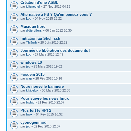
Création d'une ASBL
par
julienetnel
» 27 Nov 2015 04:13
Alternative à FB ? Qu'en pensez-vous ?
par
Lpg
» 04 Nov 2015 13:22
Musique libre
par
didiervillers
» 06 Jan 2012 20:30
Initiation au Shell ssh
par
ThiJurb
» 29 Juin 2015 22:29
Journée de libèration des documents !
par
Lpg
» 27 Mars 2015 12:49
windows 10
par
jac
» 23 Mars 2015 19:02
Fosdem 2015
par
wap
» 28 Fév 2015 15:16
Notre nouvelle bannière
par
kikibelux
» 03 Mars 2015 22:38
Pour suivre les news linux
par
bipbip
» 21 Fév 2015 22:57
Plus fort le RPI 2
par
linox
» 04 Fév 2015 16:32
cyonogenmod
par
jac
» 02 Fév 2015 12:07