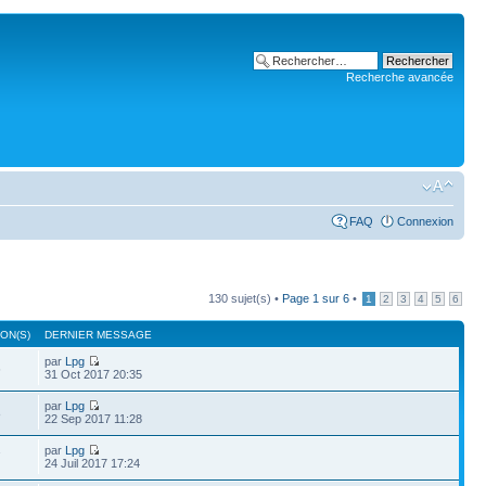
Recherche avancée
FAQ
Connexion
130 sujet(s) •
Page
1
sur
6
•
1
2
3
4
5
6
ON(S)
DERNIER MESSAGE
par
Lpg
6
31 Oct 2017 20:35
par
Lpg
8
22 Sep 2017 11:28
par
Lpg
7
24 Juil 2017 17:24