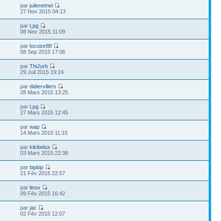
par
julienetnel
3
27 Nov 2015 04:13
par
Lpg
5
08 Nov 2015 11:09
par
locutor88
0
08 Sep 2015 17:06
par
ThiJurb
3
29 Juil 2015 19:24
par
didiervillers
1
28 Mars 2015 13:25
par
Lpg
3
27 Mars 2015 12:45
par
wap
4
14 Mars 2015 11:15
par
kikibelux
7
03 Mars 2015 22:38
par
bipbip
6
21 Fév 2015 22:57
par
linox
3
09 Fév 2015 16:42
par
jac
7
02 Fév 2015 12:07