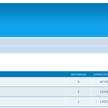
RÉPONSE(S)
CONSULTATI
0
4572
2
1200
1
1383