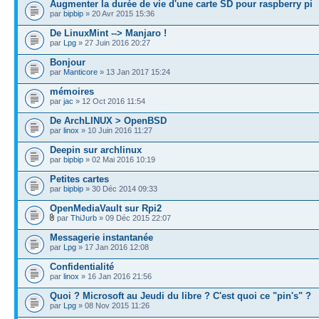
Augmenter la durée de vie d'une carte SD pour raspberry pi
par
bipbip
» 20 Avr 2015 15:36
De LinuxMint --> Manjaro !
par
Lpg
» 27 Juin 2016 20:27
Bonjour
par
Manticore
» 13 Jan 2017 15:24
mémoires
par
jac
» 12 Oct 2016 11:54
De ArchLINUX > OpenBSD
par
linox
» 10 Juin 2016 11:27
Deepin sur archlinux
par
bipbip
» 02 Mai 2016 10:19
Petites cartes
par
bipbip
» 30 Déc 2014 09:33
OpenMediaVault sur Rpi2
par
ThiJurb
» 09 Déc 2015 22:07
Messagerie instantanée
par
Lpg
» 17 Jan 2016 12:08
Confidentialité
par
linox
» 16 Jan 2016 21:56
Quoi ? Microsoft au Jeudi du libre ? C'est quoi ce "pin's" ?
par
Lpg
» 08 Nov 2015 11:26