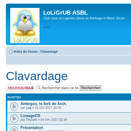
LoLiGrUB ASBL
Club Linux et Logiciels Libres du Borinage et Mons: forum
WIKI
Index du forum
‹
Clavardage
Clavardage
Publier un nouveau
sujet
SUJET(S)
Antergos, le fork de Arch.
par
Lpg
» 31 Oct 2017 20:35
LineageOS
par
ThiJurb
» 04 Fév 2017 22:39
Présentation