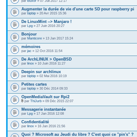
par
louxor
» 07 Juil 2017 12:17
Augmenter la durée de vie d'une carte SD pour raspberry pi
par
bipbip
» 20 Avr 2015 15:36
De LinuxMint --> Manjaro !
par
Lpg
» 27 Juin 2016 20:27
Bonjour
par
Manticore
» 13 Jan 2017 15:24
mémoires
par
jac
» 12 Oct 2016 11:54
De ArchLINUX > OpenBSD
par
linox
» 10 Juin 2016 11:27
Deepin sur archlinux
par
bipbip
» 02 Mai 2016 10:19
Petites cartes
par
bipbip
» 30 Déc 2014 09:33
OpenMediaVault sur Rpi2
par
ThiJurb
» 09 Déc 2015 22:07
Messagerie instantanée
par
Lpg
» 17 Jan 2016 12:08
Confidentialité
par
linox
» 16 Jan 2016 21:56
Quoi ? Microsoft au Jeudi du libre ? C'est quoi ce "pin's" ?