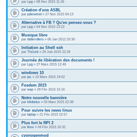
par
Lpg
» 08 Nov 2015 11:26
Création d'une ASBL
par
julienetnel
» 27 Nov 2015 04:13
Alternative à FB ? Qu'en pensez-vous ?
par
Lpg
» 04 Nov 2015 13:22
Musique libre
par
didiervillers
» 06 Jan 2012 20:30
Initiation au Shell ssh
par
ThiJurb
» 29 Juin 2015 22:29
Journée de libèration des documents !
par
Lpg
» 27 Mars 2015 12:49
windows 10
par
jac
» 23 Mars 2015 19:02
Fosdem 2015
par
wap
» 28 Fév 2015 15:16
Notre nouvelle bannière
par
kikibelux
» 03 Mars 2015 22:38
Pour suivre les news linux
par
bipbip
» 21 Fév 2015 22:57
Plus fort le RPI 2
par
linox
» 04 Fév 2015 16:32
cyonogenmod