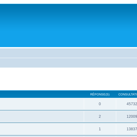
RÉPONSE(S)
CONSULTATI
0
4573
2
1200
1
1383