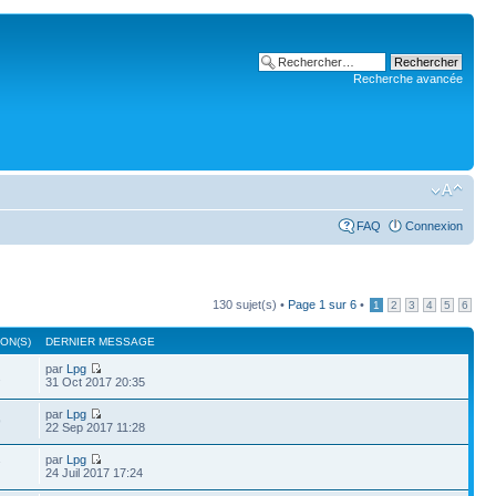
Recherche avancée
FAQ
Connexion
130 sujet(s) •
Page
1
sur
6
•
1
2
3
4
5
6
ON(S)
DERNIER MESSAGE
par
Lpg
2
31 Oct 2017 20:35
par
Lpg
9
22 Sep 2017 11:28
par
Lpg
7
24 Juil 2017 17:24