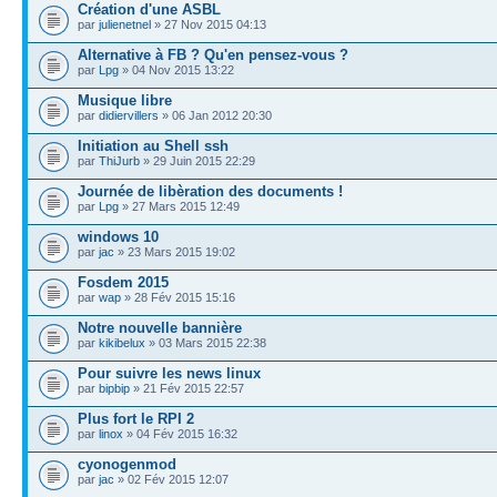
Création d'une ASBL
par
julienetnel
» 27 Nov 2015 04:13
Alternative à FB ? Qu'en pensez-vous ?
par
Lpg
» 04 Nov 2015 13:22
Musique libre
par
didiervillers
» 06 Jan 2012 20:30
Initiation au Shell ssh
par
ThiJurb
» 29 Juin 2015 22:29
Journée de libèration des documents !
par
Lpg
» 27 Mars 2015 12:49
windows 10
par
jac
» 23 Mars 2015 19:02
Fosdem 2015
par
wap
» 28 Fév 2015 15:16
Notre nouvelle bannière
par
kikibelux
» 03 Mars 2015 22:38
Pour suivre les news linux
par
bipbip
» 21 Fév 2015 22:57
Plus fort le RPI 2
par
linox
» 04 Fév 2015 16:32
cyonogenmod
par
jac
» 02 Fév 2015 12:07