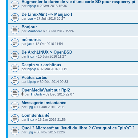
Augmenter la durée de vie d'une carte SD pour raspberry pi
par
bipbip
» 20 Avr 2015 15:36
De LinuxMint --> Manjaro !
par
Lpg
» 27 Juin 2016 20:27
Bonjour
par
Manticore
» 13 Jan 2017 15:24
mémoires
par
jac
» 12 Oct 2016 11:54
De ArchLINUX > OpenBSD
par
linox
» 10 Juin 2016 11:27
Deepin sur archlinux
par
bipbip
» 02 Mai 2016 10:19
Petites cartes
par
bipbip
» 30 Déc 2014 09:33
OpenMediaVault sur Rpi2
par
ThiJurb
» 09 Déc 2015 22:07
Messagerie instantanée
par
Lpg
» 17 Jan 2016 12:08
Confidentialité
par
linox
» 16 Jan 2016 21:56
Quoi ? Microsoft au Jeudi du libre ? C'est quoi ce "pin's" ?
par
Lpg
» 08 Nov 2015 11:26