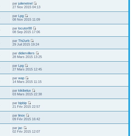
par
julienetnel
3
27 Nov 2015 04:13
par
Lpg
6
08 Nov 2015 11:09
par
locutor88
0
08 Sep 2015 17:06
par
ThiJurb
4
29 Juil 2015 19:24
par
didiervillers
3
28 Mars 2015 13:25
par
Lpg
5
27 Mars 2015 12:45
par
wap
1
14 Mars 2015 11:15
par
kikibelux
7
03 Mars 2015 22:38
par
bipbip
6
21 Fév 2015 22:57
par
linox
3
09 Fév 2015 16:42
par
jac
7
02 Fév 2015 12:07