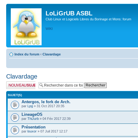
LoLiGrUB ASBL
Club Linux et Logiciels Libres du Borinage et Mons: forum
WIKI
Index du forum
‹
Clavardage
Clavardage
Publier un nouveau
sujet
SUJET(S)
Antergos, le fork de Arch.
par
Lpg
» 31 Oct 2017 20:35
LineageOS
par
ThiJurb
» 04 Fév 2017 22:39
Présentation
par
louxor
» 07 Juil 2017 12:17