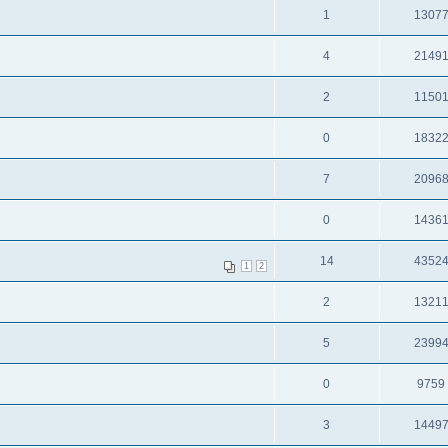
1
1307
4
2149
2
1150
0
1832
7
2096
0
1436
14
4352
1
2
2
1321
5
2399
0
9759
3
1449