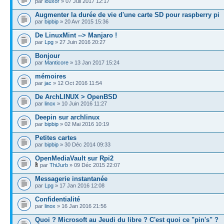
par
louxor
» 07 Juil 2017 12:17
Augmenter la durée de vie d'une carte SD pour raspberry pi
par
bipbip
» 20 Avr 2015 15:36
De LinuxMint --> Manjaro !
par
Lpg
» 27 Juin 2016 20:27
Bonjour
par
Manticore
» 13 Jan 2017 15:24
mémoires
par
jac
» 12 Oct 2016 11:54
De ArchLINUX > OpenBSD
par
linox
» 10 Juin 2016 11:27
Deepin sur archlinux
par
bipbip
» 02 Mai 2016 10:19
Petites cartes
par
bipbip
» 30 Déc 2014 09:33
OpenMediaVault sur Rpi2
par
ThiJurb
» 09 Déc 2015 22:07
Messagerie instantanée
par
Lpg
» 17 Jan 2016 12:08
Confidentialité
par
linox
» 16 Jan 2016 21:56
Quoi ? Microsoft au Jeudi du libre ? C'est quoi ce "pin's" ?