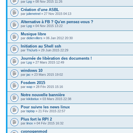
par
Lpg
» 08 Nov 2015 11:26
Création d'une ASBL
par
julienetnel
» 27 Nov 2015 04:13
Alternative à FB ? Qu'en pensez-vous ?
par
Lpg
» 04 Nov 2015 13:22
Musique libre
par
didiervillers
» 06 Jan 2012 20:30
Initiation au Shell ssh
par
ThiJurb
» 29 Juin 2015 22:29
Journée de libèration des documents !
par
Lpg
» 27 Mars 2015 12:49
windows 10
par
jac
» 23 Mars 2015 19:02
Fosdem 2015
par
wap
» 28 Fév 2015 15:16
Notre nouvelle bannière
par
kikibelux
» 03 Mars 2015 22:38
Pour suivre les news linux
par
bipbip
» 21 Fév 2015 22:57
Plus fort le RPI 2
par
linox
» 04 Fév 2015 16:32
cyonogenmod