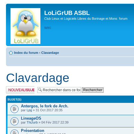
LoLiGrUB ASBL
Club Linux et Logiciels Libres du Borinage et Mons: forum
WIKI
Index du forum
‹
Clavardage
Clavardage
Publier un nouveau
sujet
SUJET(S)
Antergos, le fork de Arch.
par
Lpg
» 31 Oct 2017 20:35
LineageOS
par
ThiJurb
» 04 Fév 2017 22:39
Présentation