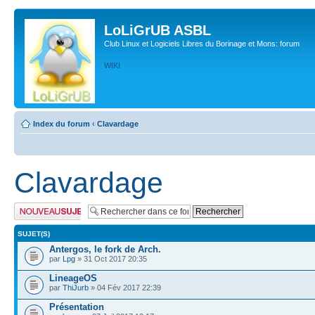
LoLiGrUB ASBL
Club Linux et Logiciels Libres du Borinage et Mons: forum
WIKI
Index du forum
‹
Clavardage
Clavardage
Publier un nouveau
sujet
SUJET(S)
Antergos, le fork de Arch.
par
Lpg
» 31 Oct 2017 20:35
LineageOS
par
ThiJurb
» 04 Fév 2017 22:39
Présentation