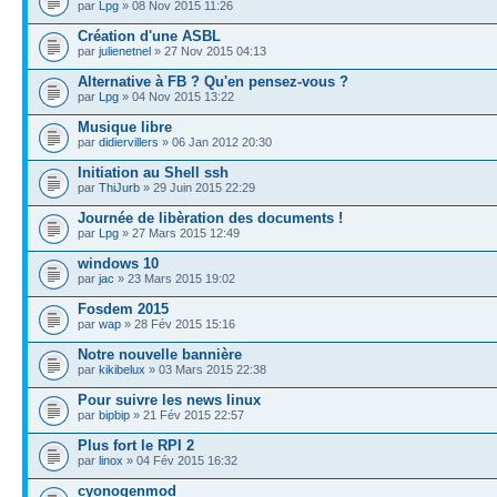
par
Lpg
» 08 Nov 2015 11:26
Création d'une ASBL
par
julienetnel
» 27 Nov 2015 04:13
Alternative à FB ? Qu'en pensez-vous ?
par
Lpg
» 04 Nov 2015 13:22
Musique libre
par
didiervillers
» 06 Jan 2012 20:30
Initiation au Shell ssh
par
ThiJurb
» 29 Juin 2015 22:29
Journée de libèration des documents !
par
Lpg
» 27 Mars 2015 12:49
windows 10
par
jac
» 23 Mars 2015 19:02
Fosdem 2015
par
wap
» 28 Fév 2015 15:16
Notre nouvelle bannière
par
kikibelux
» 03 Mars 2015 22:38
Pour suivre les news linux
par
bipbip
» 21 Fév 2015 22:57
Plus fort le RPI 2
par
linox
» 04 Fév 2015 16:32
cyonogenmod