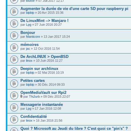
par
louxor
» 07 Juil 2017 12:17
Augmenter la durée de vie d'une carte SD pour raspberry pi
par
bipbip
» 20 Avr 2015 15:36
De LinuxMint --> Manjaro !
par
Lpg
» 27 Juin 2016 20:27
Bonjour
par
Manticore
» 13 Jan 2017 15:24
mémoires
par
jac
» 12 Oct 2016 11:54
De ArchLINUX > OpenBSD
par
linox
» 10 Juin 2016 11:27
Deepin sur archlinux
par
bipbip
» 02 Mai 2016 10:19
Petites cartes
par
bipbip
» 30 Déc 2014 09:33
OpenMediaVault sur Rpi2
par
ThiJurb
» 09 Déc 2015 22:07
Messagerie instantanée
par
Lpg
» 17 Jan 2016 12:08
Confidentialité
par
linox
» 16 Jan 2016 21:56
Quoi ? Microsoft au Jeudi du libre ? C'est quoi ce "pin's" ?