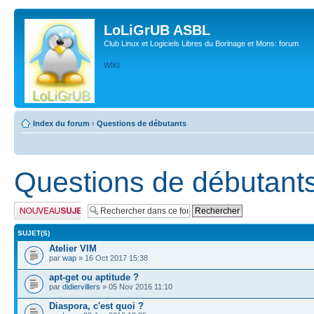
LoLiGrUB ASBL
Club Linux et Logiciels Libres du Borinage et Mons: forum
WIKI
Index du forum
‹
Questions de débutants
Questions de débutant
Publier un nouveau
sujet
SUJET(S)
Atelier VIM
par
wap
» 16 Oct 2017 15:38
apt-get ou aptitude ?
par
didiervillers
» 05 Nov 2016 11:10
Diaspora, c'est quoi ?