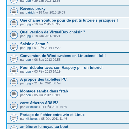
par
Lpg
» 29 Jan 2016 12:35
Reverse proxy
par
patrick
» 18 Nov 2015 19:09
Une chaîne Youtube pour de petits tutoriels pratiques !
par
Lpg
» 19 Juil 2015 10:35
Quel version de VirtualBox choisir ?
par
Lpg
» 18 Jan 2014 20:21
Saisie d'écran ?
par
Lpg
» 01 Fév 2014 17:22
Conversion de Windowsiens en Linuxiens ! lol !
par
Lpg
» 06 Sep 2013 09:55
Pour débuter avec son Raspery pi - un tutoriel.
par
Lpg
» 03 Fév 2013 14:19
A propos des tablettes PC.
par
Lpg
» 21 Déc 2011 08:59
Montage samba dans fstab
par
ben
» 05 Juil 2012 13:09
carte Atheros AR8152
par
kikibelux
» 11 Déc 2011 14:39
Partage de fichier entre win et Linux
par
kikibelux
» 05 Déc 2011 11:46
améliorer le noyau au boot