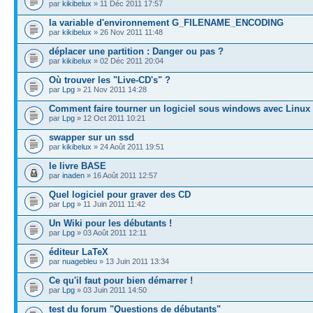
par
kikibelux
» 11 Déc 2011 17:57
la variable d'environnement G_FILENAME_ENCODING
par
kikibelux
» 26 Nov 2011 11:48
déplacer une partition : Danger ou pas ?
par
kikibelux
» 02 Déc 2011 20:04
Où trouver les "Live-CD's" ?
par
Lpg
» 21 Nov 2011 14:28
Comment faire tourner un logiciel sous windows avec Linux
par
Lpg
» 12 Oct 2011 10:21
swapper sur un ssd
par
kikibelux
» 24 Août 2011 19:51
le livre BASE
par
inaden
» 16 Août 2011 12:57
Quel logiciel pour graver des CD
par
Lpg
» 11 Juin 2011 11:42
Un Wiki pour les débutants !
par
Lpg
» 03 Août 2011 12:11
éditeur LaTeX
par
nuagebleu
» 13 Juin 2011 13:34
Ce qu'il faut pour bien démarrer !
par
Lpg
» 03 Juin 2011 14:50
test du forum "Questions de débutants"