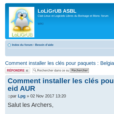
LoLiGrUB ASBL
Club Linux et Logiciels Libres du Borinage et Mons: forum
WIKI
Index du forum
‹
Besoin d'aide
Comment installer les clés pour paquets : Belgi
Publier une réponse
Comment installer les clés pou
eid AUR
par
Lpg
» 02 Nov 2017 13:20
Salut les Archers,