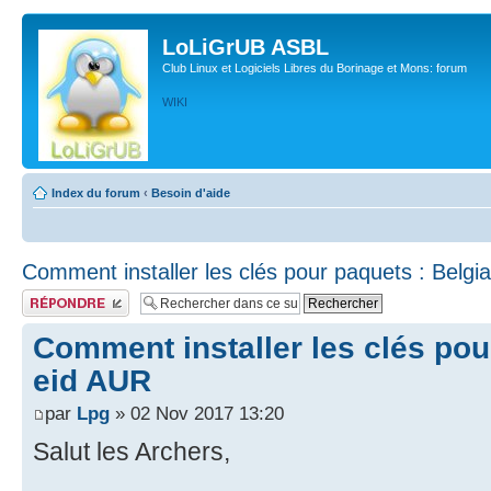
LoLiGrUB ASBL
Club Linux et Logiciels Libres du Borinage et Mons: forum
WIKI
Index du forum
‹
Besoin d'aide
Comment installer les clés pour paquets : Belgi
Publier une réponse
Comment installer les clés pou
eid AUR
par
Lpg
» 02 Nov 2017 13:20
Salut les Archers,