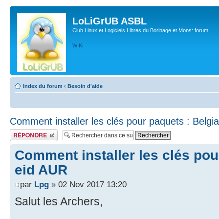
LoLiGrUB ASBL
Club Linux et Logiciels Libres du Borinage et Mons: forum
WIKI
Index du forum
‹
Besoin d'aide
Comment installer les clés pour paquets : Belgi
Publier une réponse
Comment installer les clés pou
eid AUR
par
Lpg
» 02 Nov 2017 13:20
Salut les Archers,