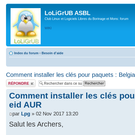
LoLiGrUB ASBL
Club Linux et Logiciels Libres du Borinage et Mons: forum
WIKI
Index du forum
‹
Besoin d'aide
Comment installer les clés pour paquets : Belgi
Publier une réponse
Comment installer les clés pou
eid AUR
par
Lpg
» 02 Nov 2017 13:20
Salut les Archers,