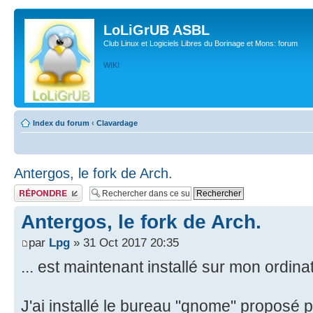
LoLiGrUB ASBL
Club Linux et Logiciels Libres du Borinage et Mons: forum
WIKI
Index du forum
‹
Clavardage
Antergos, le fork de Arch.
Publier une réponse
Antergos, le fork de Arch.
par
Lpg
» 31 Oct 2017 20:35
... est maintenant installé sur mon ordina
J'ai installé le bureau "gnome" proposé par