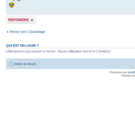
Publier une réponse
Retour vers Clavardage
QUI EST EN LIGNE ?
Utilisateur(s) parcourant ce forum : Aucun utilisateur inscrit et 2 invité(s)
Index du forum
Propulsé par
php
Traduit e