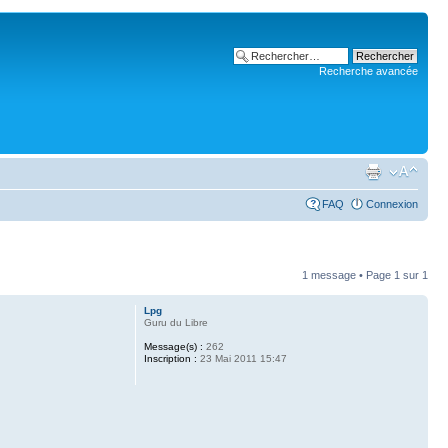
Recherche avancée
FAQ
Connexion
1 message • Page
1
sur
1
Lpg
Guru du Libre
Message(s) :
262
Inscription :
23 Mai 2011 15:47