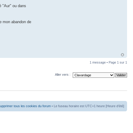
té "Aur" ou dans
f de mon abandon de
1 message • Page
1
sur
1
Aller vers :
upprimer tous les cookies du forum
• Le fuseau horaire est UTC+1 heure [Heure d’été]