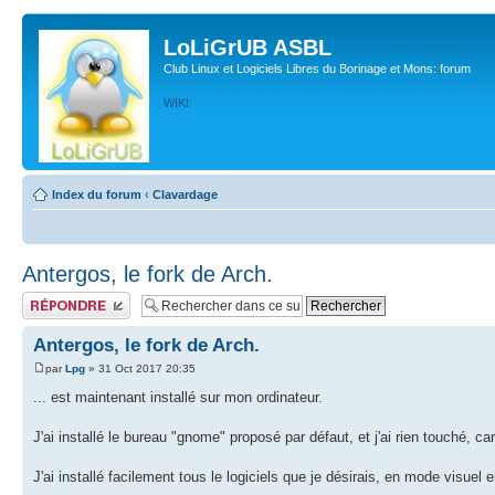
LoLiGrUB ASBL
Club Linux et Logiciels Libres du Borinage et Mons: forum
WIKI
Index du forum
‹
Clavardage
Antergos, le fork de Arch.
Publier une réponse
Antergos, le fork de Arch.
par
Lpg
» 31 Oct 2017 20:35
... est maintenant installé sur mon ordinateur.
J'ai installé le bureau "gnome" proposé par défaut, et j'ai rien touché, 
J'ai installé facilement tous le logiciels que je désirais, en mode visuel 