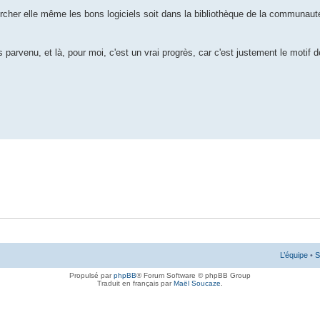
chercher elle même les bons logiciels soit dans la bibliothèque de la communau
is parvenu, et là, pour moi, c'est un vrai progrès, car c'est justement le moti
L’équipe
•
S
Propulsé par
phpBB
® Forum Software © phpBB Group
Traduit en français par
Maël Soucaze
.