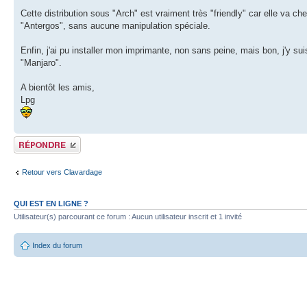
Cette distribution sous "Arch" est vraiment très "friendly" car elle va 
"Antergos", sans aucune manipulation spéciale.
Enfin, j'ai pu installer mon imprimante, non sans peine, mais bon, j'y su
"Manjaro".
A bientôt les amis,
Lpg
Publier une réponse
Retour vers Clavardage
QUI EST EN LIGNE ?
Utilisateur(s) parcourant ce forum : Aucun utilisateur inscrit et 1 invité
Index du forum