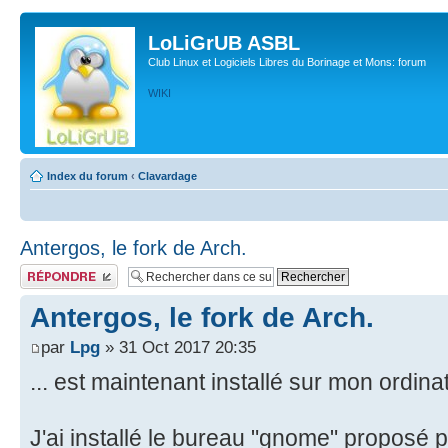
LoLiGrUB ASBL
Club Linux et Logiciels Libres du Borinage et Mons: forum
WIKI
Index du forum
‹
Clavardage
Antergos, le fork de Arch.
Publier une réponse
Antergos, le fork de Arch.
par
Lpg
» 31 Oct 2017 20:35
... est maintenant installé sur mon ordina
J'ai installé le bureau "gnome" proposé par