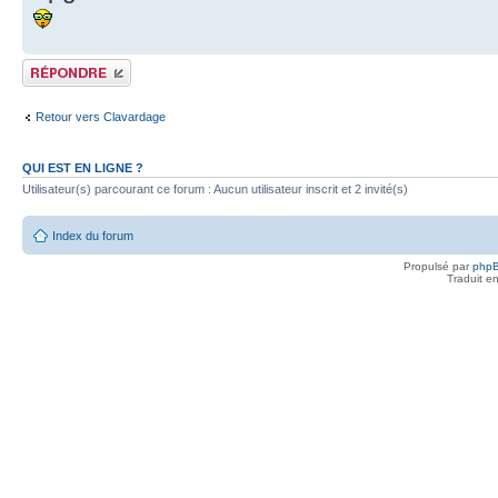
Publier une réponse
Retour vers Clavardage
QUI EST EN LIGNE ?
Utilisateur(s) parcourant ce forum : Aucun utilisateur inscrit et 2 invité(s)
Index du forum
Propulsé par
php
Traduit e